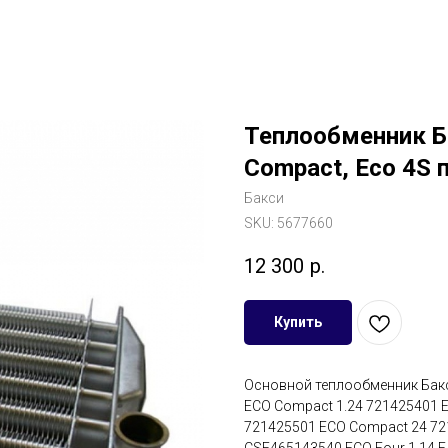
Теплообменник Ба
Compact, Eco 4S 
Бакси
SKU:
5677660
12 300
р.
Купить
Основной теплообменник Бак
ECO Compact 1.24 721425401 
721425501 ECO Compact 24 721