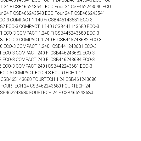
 CSE465143541 ECO Four 1.24 CSE461243540 ECO Four
 1.24 F CSE465243541 ECO Four 24 CSE462243540 ECO
r 24 F CSE466243540 ECO Four 24 F CSE466243541
ECO-3 COMPACT 1.140 Fi CSB445143681 ECO-3
82 ECO-3 COMPACT 1.140 i CSB441143680 ECO-3
1 ECO-3 COMPACT 1.240 Fi CSB445243680 ECO-3
81 ECO-3 COMPACT 1.240 Fi CSB445243682 ECO-3
0 ECO-3 COMPACT 1.240 i CSB441243681 ECO-3
 ECO-3 COMPACT 240 Fi CSB446243682 ECO-3
 ECO-3 COMPACT 240 Fi CSB446243684 ECO-3
 ECO-3 COMPACT 240 i CSB442243681 ECO-3
 ECO-5 COMPACT ECO-4 S FOURTECH 1.14
 CSB465143680 FOURTECH 1.24 CSB461243680
 FOURTECH 24 CSB462243680 FOURTECH 24
SR462243680 FOURTECH 24 F CSB466243680