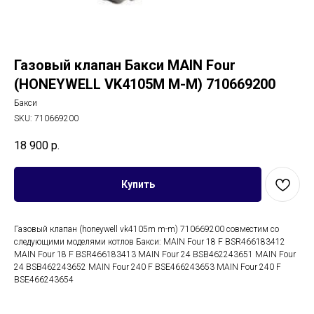
Газовый клапан Бакси MAIN Four
(HONEYWELL VK4105M M-M) 710669200
Бакси
SKU:
710669200
18 900
р.
Купить
Газовый клапан (honeywell vk4105m m-m) 710669200 совместим со
следующими моделями котлов Бакси: MAIN Four 18 F BSR466183412
MAIN Four 18 F BSR466183413 MAIN Four 24 BSB462243651 MAIN Four
24 BSB462243652 MAIN Four 240 F BSE466243653 MAIN Four 240 F
BSE466243654