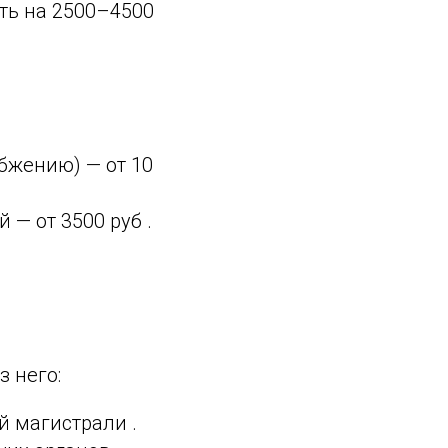
ть на 2500–4500
бжению) — от 10
— от 3500 руб .
з него:
 магистрали .