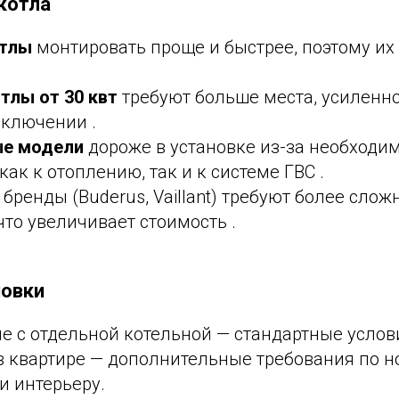
 котла
отлы
монтировать проще и быстрее, поэтому их
тлы от 30 квт
требуют больше места, усиленно
дключении .
ые модели
дороже в установке из-за необходи
ак к отоплению, так и к системе ГВС .
ренды (Buderus, Vaillant) требуют более слож
что увеличивает стоимость .
новки
е с отдельной котельной — стандартные услов
 в квартире — дополнительные требования по 
и интерьеру.