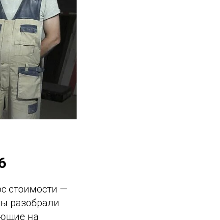
6
ос стоимости —
мы разобрали
яющие на