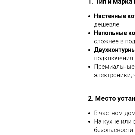
1. Тип и марка
Настенные к
дешевле.
Напольные ко
сложнее в по
Двухконтурн
подключения к
Премиальные б
электроники, 
2. Место уста
В частном дом
На кухне или
безопасности 