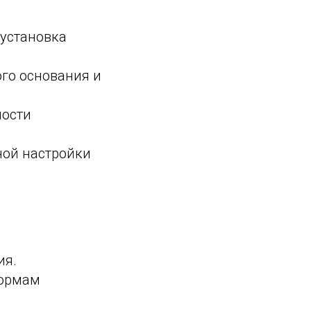
 установка
го основания и
мости
ной настройки
ия.
нормам