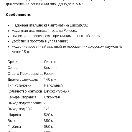
для отопления помещений площадью до 315 м².
Особенности:
Надежная итальянская автоматика EuroSit630;
Надежная итальянская горелка Polidoro;
высокая эффективность при минимальных габаритах;
удобство и простота в управлении;
модернизированный стальной теплообменник со сроком службы не
менее 15 лет.
Бренд
Сигнал
Серия
Комфорт
Страна Производства
Россия
Диаметр дымохода
140 мм
Тип Установки
Напольный
Количество контуров
Двухконтурный
Камера Сгорания
Открытая
Выход под отопление
2
Выход под ГВС
1/2
Ширина
530 м
Высота
850 м
Глубина
580 м