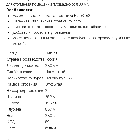
для отопления помещений площадью до 800 м².
Особенности:
Надежная итальянская автоматика EuroSit630;
Надежная итальянская горелка Polidoro;
высокая эффективность при минимальных габаритах;
удобство и простота в управлении;
модернизированный стальной теплообменник со сроком службы не
менее 15 лет.
Бренд
Сигнал
Страна Производства
Россия
Диаметр дымохода
230 мм
Тип Установки
Напольный
Количество контуров
Одноконтурный
Камера Сгорания
Открытая
Выход под отопление
2
Ширина
683 м
Высота
1253 м
Глубина
837 м
Вес
230 кг
КПД
89
Цвет
белый