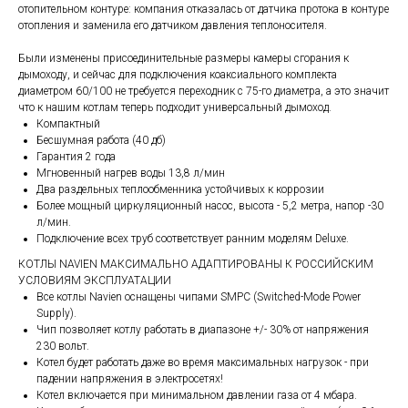
отопительном контуре: компания отказалась от датчика протока в контуре
отопления и заменила его датчиком давления теплоносителя.
Были изменены присоединительные размеры камеры сгорания к
дымоходу, и сейчас для подключения коаксиального комплекта
диаметром 60/100 не требуется переходник с 75-го диаметра, а это значит
что к нашим котлам теперь подходит универсальный дымоход.
Компактный
Бесшумная работа (40 дб)
Гарантия 2 года
Мгновенный нагрев воды 13,8 л/мин
Два раздельных теплообменника устойчивых к коррозии
Более мощный циркуляционный насос, высота - 5,2 метра, напор -30
л/мин.
Подключение всех труб соответствует ранним моделям Deluxe.
КОТЛЫ NAVIEN МАКСИМАЛЬНО АДАПТИРОВАНЫ К РОССИЙСКИМ
УСЛОВИЯМ ЭКСПЛУАТАЦИИ
Все котлы Navien оснащены чипами SMPC (Switched-Mode Power
Supply).
Чип позволяет котлу работать в диапазоне +/- 30% от напряжения
230 вольт.
Котел будет работать даже во время максимальных нагрузок - при
падении напряжения в электросетях!
Котел включается при минимальном давлении газа от 4 мбара.