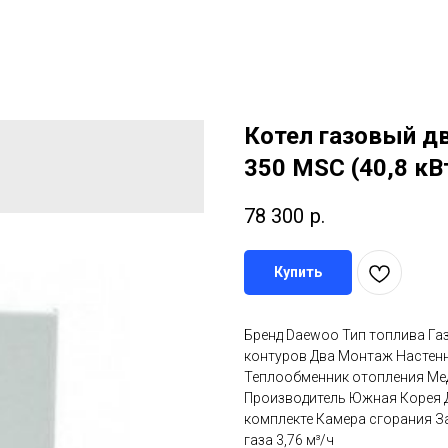
Котел газовый д
350 MSC (40,8 кВ
78 300
р.
Купить
Бренд Daewoo Тип топлива Га
контуров Два Монтаж Настен
Теплообменник отопления Медн
Производитель Южная Корея Д
комплекте Камера сгорания 
газа 3,76 м³/ч